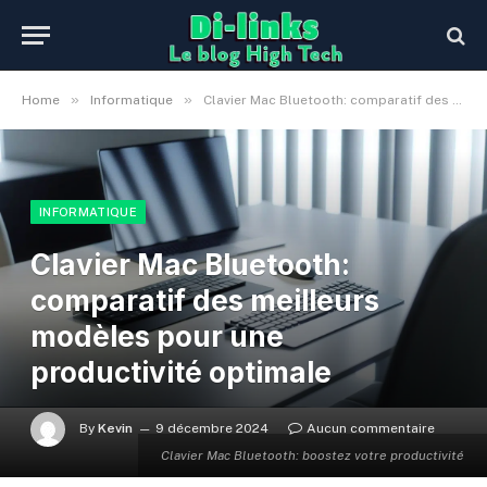
»
»
Home
Informatique
Clavier Mac Bluetooth: comparatif des meilleurs modèles pour une productivité optimale
INFORMATIQUE
Clavier Mac Bluetooth:
comparatif des meilleurs
modèles pour une
productivité optimale
By
Kevin
9 décembre 2024
Aucun commentaire
Clavier Mac Bluetooth: boostez votre productivité