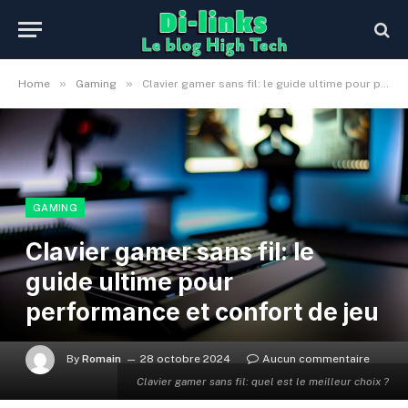
»
»
Home
Gaming
Clavier gamer sans fil: le guide ultime pour performance et confort de jeu
GAMING
Clavier gamer sans fil: le
guide ultime pour
performance et confort de jeu
By
Romain
28 octobre 2024
Aucun commentaire
Clavier gamer sans fil: quel est le meilleur choix ?