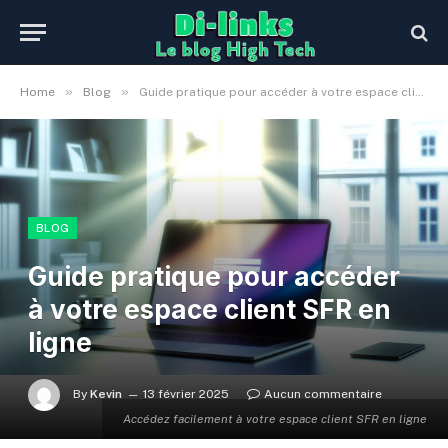
»
»
Home
Blog
Guide pratique pour accéder à votre espace client SFR en ligne
BLOG
Guide pratique pour accéder
à votre espace client SFR en
ligne
By
Kevin
13 février 2025
Aucun commentaire
Accédez facilement à votre espace client SFR en ligne