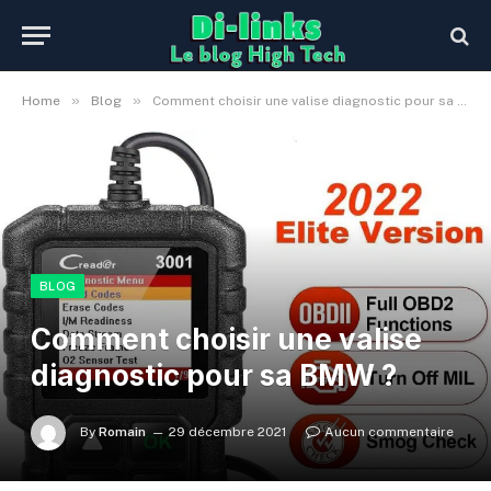
»
»
Home
Blog
Comment choisir une valise diagnostic pour sa BMW ?
BLOG
Comment choisir une valise
diagnostic pour sa BMW ?
By
Romain
29 décembre 2021
Aucun commentaire