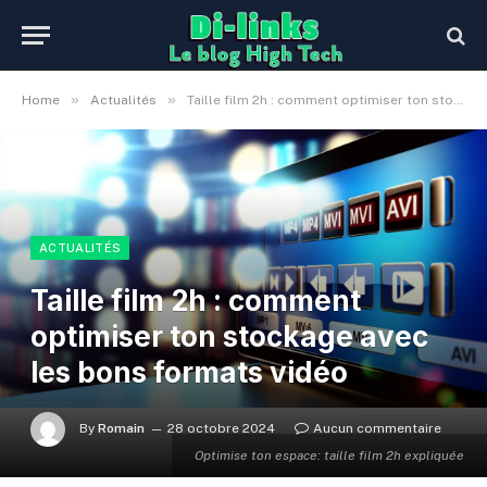
»
»
Home
Actualités
Taille film 2h : comment optimiser ton stockage avec les bons formats vidéo
ACTUALITÉS
Taille film 2h : comment
optimiser ton stockage avec
les bons formats vidéo
By
Romain
28 octobre 2024
Aucun commentaire
Optimise ton espace: taille film 2h expliquée