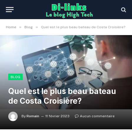
»
»
Home
Blog
Quel est le plus beau bateau de Costa Croisière?
BLOG
Quel est le plus beau bateau
de Costa Croisière?
By
Romain
11 février 2023
Aucun commentaire