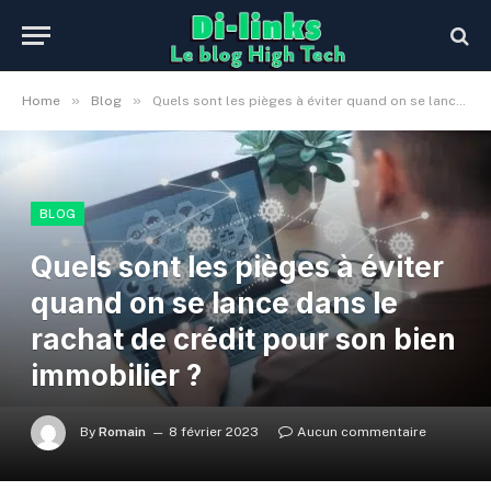
»
»
Home
Blog
Quels sont les pièges à éviter quand on se lance dans le rachat de crédit pour son bien immobilier ?
BLOG
Quels sont les pièges à éviter
quand on se lance dans le
rachat de crédit pour son bien
immobilier ?
By
Romain
8 février 2023
Aucun commentaire