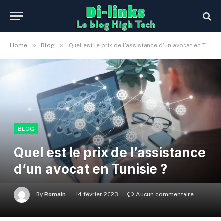
»
»
Home
Blog
Quel est le prix de l’assistance d’un avocat en Tunisie ?
BLOG
Quel est le prix de l’assistance
d’un avocat en Tunisie ?
By
Romain
14 février 2023
Aucun commentaire