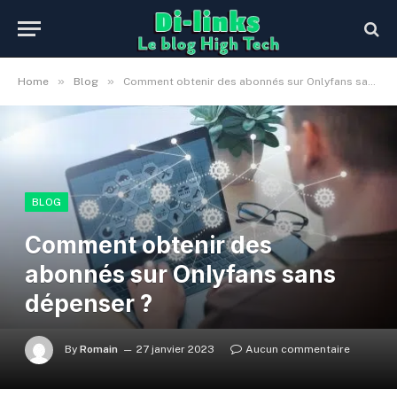
»
»
Home
Blog
Comment obtenir des abonnés sur Onlyfans sans dépenser ?
BLOG
Comment obtenir des
abonnés sur Onlyfans sans
dépenser ?
By
Romain
27 janvier 2023
Aucun commentaire