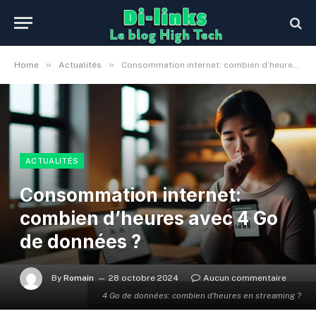
»
»
Home
Actualités
Consommation internet: combien d’heures avec 4 Go de données ?
ACTUALITÉS
Consommation internet:
combien d’heures avec 4 Go
de données ?
By
Romain
28 octobre 2024
Aucun commentaire
4 Go de données: combien d'heures en streaming ?