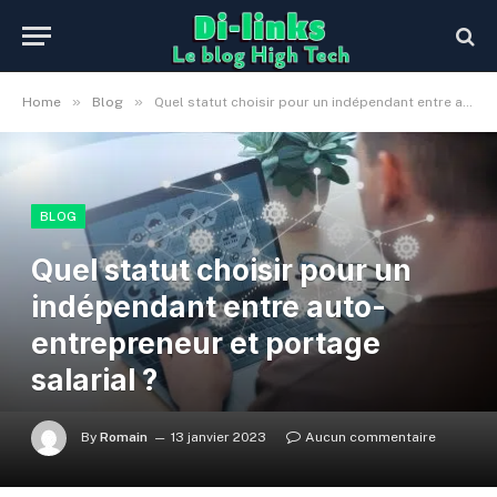
»
»
Home
Blog
Quel statut choisir pour un indépendant entre auto-entrepreneur et portage salarial ?
BLOG
Quel statut choisir pour un
indépendant entre auto-
entrepreneur et portage
salarial ?
By
Romain
13 janvier 2023
Aucun commentaire